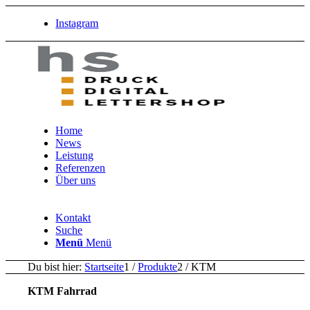
Instagram
Home
News
Leistung
Referenzen
Über uns
Kontakt
Suche
Menü
Menü
Du bist hier:
Startseite
1
/
Produkte
2
/
KTM
KTM Fahrrad