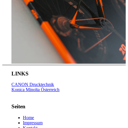
LINKS
CANON Drucktechnik
Konica Minolta Österreich
Seiten
Home
Impressum
Kontakt